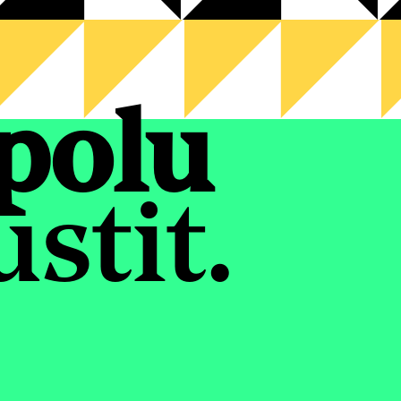
polu
stit.