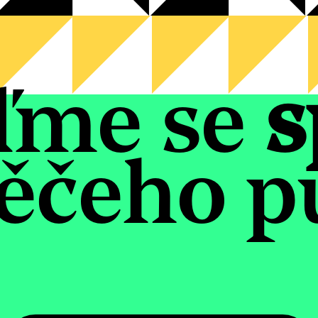
ďme se
s
ěčeho pu