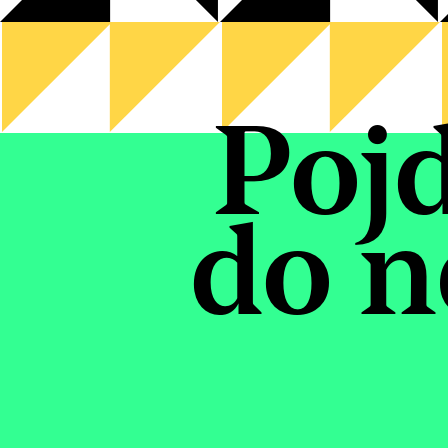
Poj
do n