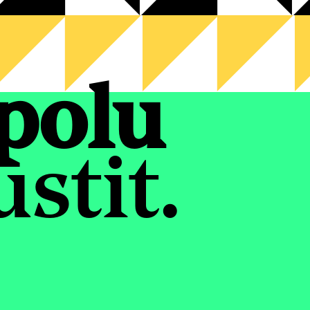
polu
stit.