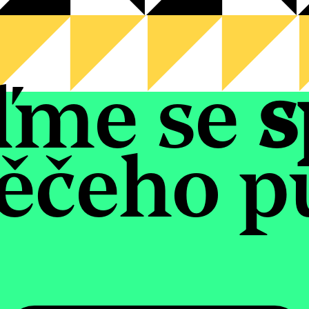
ďme se
s
ěčeho pu