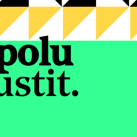
polu
stit.