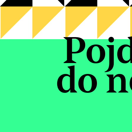
Poj
do n