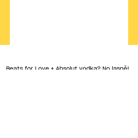
Beats for Love + Absolut vodka? No jasně!
Dostali jsme za úkol vymyslet a postavit
Absolut zónu na tomhle legendárním
letním festivalu v Ostravě. A chtěli jsme,
aby byla doopravdy speciální…
Make the logo bigger