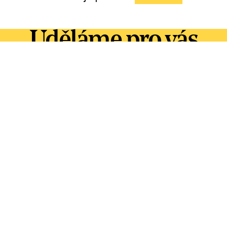
Uděláme pro vás
první poslední.
I to mezi tím.
Tvorba značky
Dlouhodobé budování značky
Experience marketing
Kreativní kampaně
Digitální marketing