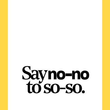
Say
no-no
to so-so.