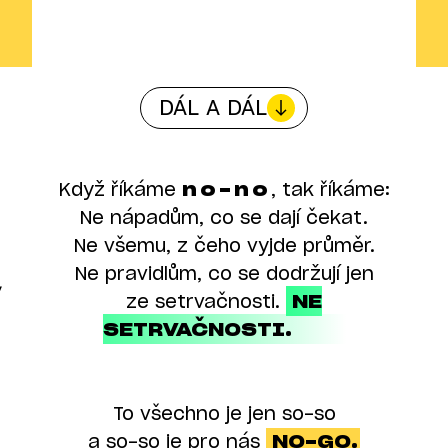
DÁL A DÁL
Když říkáme
no-no
, tak říkáme:
Ne nápadům, co se dají čekat.
Ne všemu, z čeho vyjde průměr.
Ne pravidlům, co se dodržují jen
ze setrvačnosti.
NE
SETRVAČNOSTI.
To všechno je jen so-so
a so-so je pro nás
NO-GO.