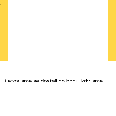
Letos jsme se dostali do bodu, kdy jsme
získali klienta z kategorie „digital first“,
tedy subjekt, pro něhož je online
komunikace na prvním místě. Návrhy
kampaní a správa sociálních médií jsou