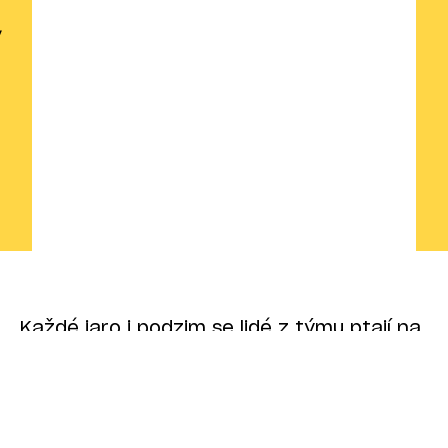
Každé jaro i podzim se lidé z týmu ptají na
totéž: kam tentokrát pojedeme, co tam
bude za program, co si vzít s sebou a jak
můžou pomoct s přípravou. A mně to
nevadí, protože se těším s nimi… A když se