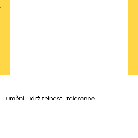
Umění, udržitelnost, tolerance
a kreativita, kterou lze inspirovat svět
k lepším zítřkům. Pilíře Absolut vodky jsou
ambiciózní a aspirativní, s budoucností na
mušce a kreativitou místo spouště.