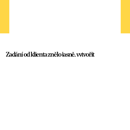
Zadání od klienta znělo jasně, vytvořit
nepřehlédnutelnou prezentaci produktů na
zahřívaný tabák.
Jinými slovy navrhnout místo, kde bude
lidem příjemně, kde si užijí čas a kde si
budou moct koupit, půjčovat a seznámit
se s výrobky značky. Hozenou rukavici
jsme s nadšením přijali. Výběrové řízení
jsme vyhráli a rozhodli se na Colours of