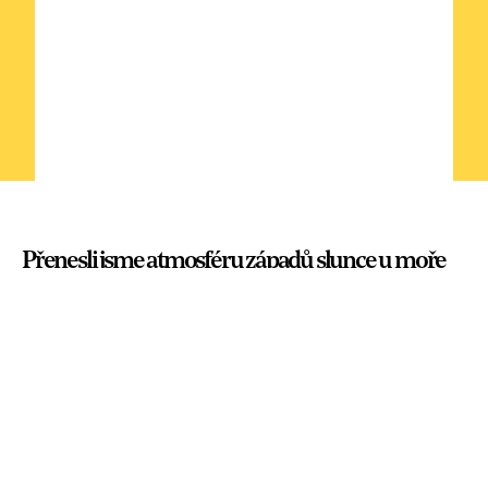
Přenesli jsme atmosféru západů slunce u moře
na střechy měst a do klubů.
Ano, Mexiko. To jsou večírky, pláže, pohoda,
romantické západy slunce. Naštěstí pro
nás, co žijeme v Čechách bez moře, je tu
Corona, která podobně jako kdysi Ján
Zákopčaník přináší slunce do našich duší.