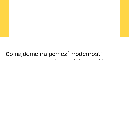
Co najdeme na pomezí modernosti
a tradice? Kvalitní hotová jídla v sáčku
.
Také nám ta fráze ze začátku přišla dost
zvláštní, po chvíli už ale byla mantrou naší
spolupráce s klientem EXPRES MENU
a propsala se do každého našeho
rozhodnutí.
EXPRES MENU je rodinný podnik z Krkonoš,
který si zakládá na kvalitních surovinách